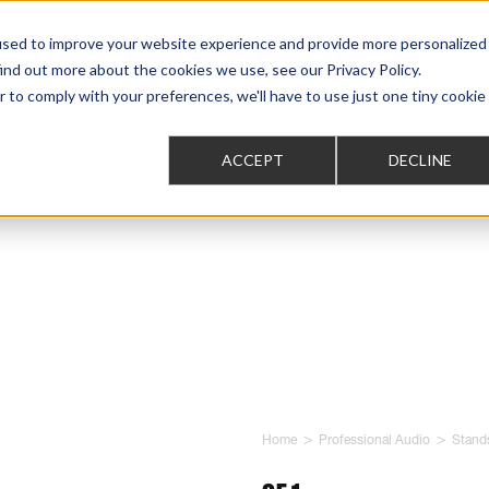
used to improve your website experience and provide more personalized
ind out more about the cookies we use, see our Privacy Policy.
r to comply with your preferences, we'll have to use just one tiny cookie
AUDIO
PRO AUDIO
CAR AUDIO
CUSTOM 
ACCEPT
DECLINE
>
>
Home
Professional Audio
Stand