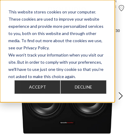
TROUVER
UN
REVENDE
UR
This website stores cookies on your computer.
These cookies are used to improve your website
experience and provide more personalized services
>
>
>
Home
Professional Audio
Dynaudio Acoustics M Series
MF30
to you, both on this website and through other
media. To find out more about the cookies we use,
see our Privacy Policy.
We won't track your information when you visit our
site. But in order to comply with your preferences,
we'll have to use just one tiny cookie so that you're
not asked to make this choice again.
ACCEPT
DECLINE