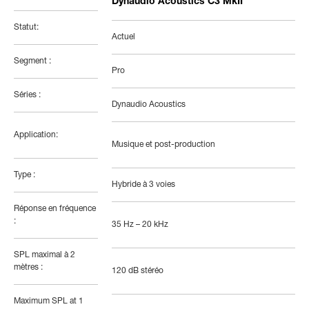
Dynaudio Acoustics C3 MkII
Statut:
Actuel
Segment :
Pro
Séries :
Dynaudio Acoustics
Application:
Musique et post-production
Type :
Hybride à 3 voies
Réponse en fréquence
:
35 Hz – 20 kHz
SPL maximal à 2
mètres :
120 dB stéréo
Maximum SPL at 1