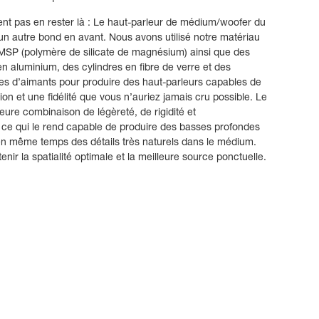
ient pas en rester là : Le haut-parleur de médium/woofer du
un autre bond en avant. Nous avons utilisé notre matériau
MSP (polymère de silicate de magnésium) ainsi que des
n aluminium, des cylindres en fibre de verre et des
s d’aimants pour produire des haut-parleurs capables de
ion et une fidélité que vous n’auriez jamais cru possible. Le
leure combinaison de légèreté, de rigidité et
 ce qui le rend capable de produire des basses profondes
en même temps des détails très naturels dans le médium.
enir la spatialité optimale et la meilleure source ponctuelle.