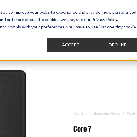
used to improve your website experience and provide more personalized
ind out more about the cookies we use, see our Privacy Policy.
r to comply with your preferences, we'll have to use just one tiny cookie
AUDIO
PRO AUDIO
CAR AUDIO
CUSTOM 
ACCEPT
DECLINE
>
>
Home
Professional Audio
Core
Core 7