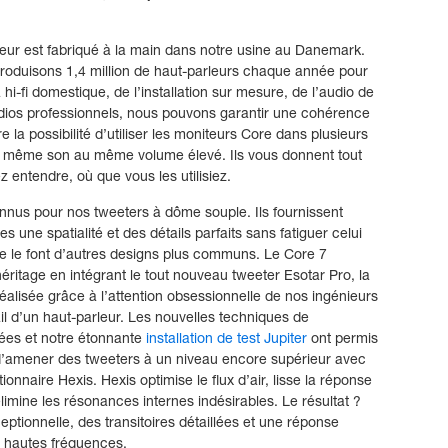
eur est fabriqué à la main dans notre usine au Danemark.
oduisons 1,4 million de haut-parleurs chaque année pour
hi-fi domestique, de l’installation sur mesure, de l’audio de
udios professionnels, nous pouvons garantir une cohérence
e la possibilité d’utiliser les moniteurs Core dans plusieurs
le même son au même volume élevé. Ils vous donnent tout
 entendre, où que vous les utilisiez.
us pour nos tweeters à dôme souple. Ils fournissent
 une spatialité et des détails parfaits sans fatiguer celui
 le font d’autres designs plus communs. Le Core 7
héritage en intégrant le tout nouveau tweeter Esotar Pro, la
éalisée grâce à l’attention obsessionnelle de nos ingénieurs
l d’un haut-parleur. Les nouvelles techniques de
ées et notre étonnante
installation de test Jupiter
ont permis
d’amener des tweeters à un niveau encore supérieur avec
ionnaire Hexis. Hexis optimise le flux d’air, lisse la réponse
limine les résonances internes indésirables. Le résultat ?
eptionnelle, des transitoires détaillées et une réponse
s hautes fréquences.