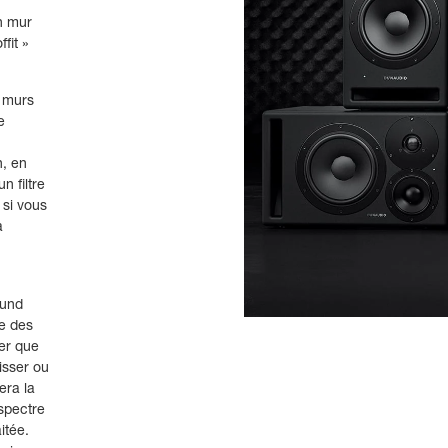
n mur
fit »
s murs
e
n, en
n filtre
 si vous
a
ound
te des
er que
aisser ou
era la
 spectre
itée.