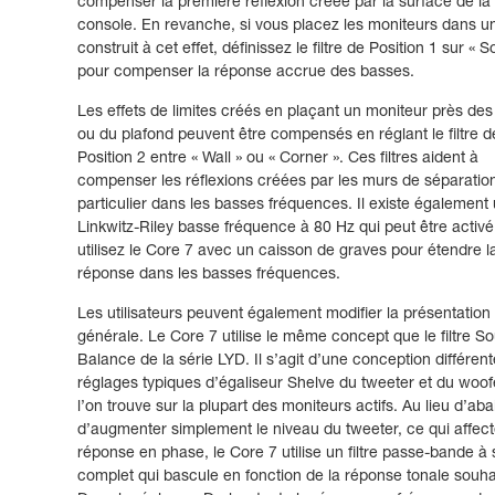
compenser la première réflexion créée par la surface de la
console. En revanche, si vous placez les moniteurs dans u
construit à cet effet, définissez le filtre de Position 1 sur « Sof
pour compenser la réponse accrue des basses.
Les effets de limites créés en plaçant un moniteur près de
ou du plafond peuvent être compensés en réglant le filtre d
Position 2 entre « Wall » ou « Corner ». Ces filtres aident à
compenser les réflexions créées par les murs de séparatio
particulier dans les basses fréquences. Il existe également u
Linkwitz-Riley basse fréquence à 80 Hz qui peut être activé
utilisez le Core 7 avec un caisson de graves pour étendre l
réponse dans les basses fréquences.
Les utilisateurs peuvent également modifier la présentation
générale. Le Core 7 utilise le même concept que le filtre S
Balance de la série LYD. Il s’agit d’une conception différen
réglages typiques d’égaliseur Shelve du tweeter et du woof
l’on trouve sur la plupart des moniteurs actifs. Au lieu d’ab
d’augmenter simplement le niveau du tweeter, ce qui affect
réponse en phase, le Core 7 utilise un filtre passe-bande à
complet qui bascule en fonction de la réponse tonale souha