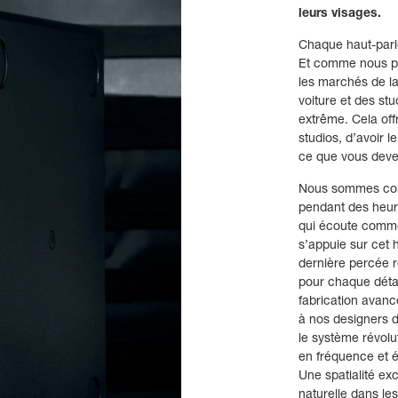
leurs visages.
Chaque haut-parl
Et comme nous pr
les marchés de la 
voiture et des st
extrême. Cela offr
studios, d’avoir 
ce que vous devez
Nous sommes conn
pendant des heures
qui écoute comme
s’appuie sur cet 
dernière percée r
pour chaque détai
fabrication avanc
à nos designers 
le système révolut
en fréquence et é
Une spatialité exc
naturelle dans le