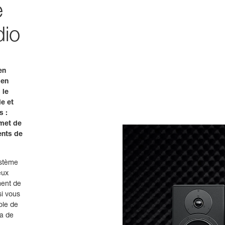
e
dio
en
 en
 le
e et
s :
rmet de
ents de
ystème
eux
ment de
si vous
ole de
ra de