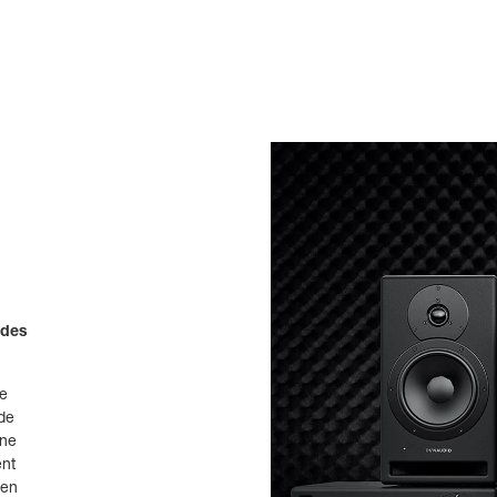
 des
de
de
ine
ent
 en