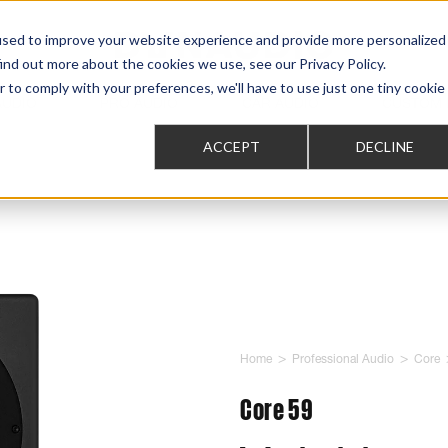
used to improve your website experience and provide more personalized
ind out more about the cookies we use, see our Privacy Policy.
r to comply with your preferences, we'll have to use just one tiny cookie
AUDIO
PRO AUDIO
CAR AUDIO
CUSTOM 
ACCEPT
DECLINE
>
>
Home
Professional Audio
Core
Core 59