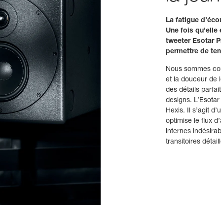
La fatigue d’écou
Une fois qu’elle 
tweeter Esotar Pr
permettre de teni
Nous sommes con
et la douceur de l
des détails parfai
designs. L’Esotar 
Hexis. Il s’agit d
optimise le flux d
internes indésirab
transitoires déta