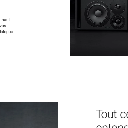
9
n haut-
 vos
dialogue
Tout c