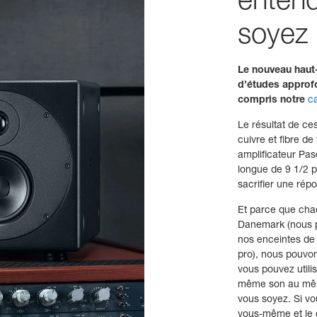
entend
soyez
Le nouveau haut-
d’études approfo
compris notre
c
Le résultat de ce
cuivre et fibre d
amplificateur Pas
longue de 9 1/2 
sacrifier une rép
Et parce que chaq
Danemark (nous p
nos enceintes de s
pro), nous pouvon
vous pouvez utilis
même son au même
vous soyez. Si vo
vous-même et le c