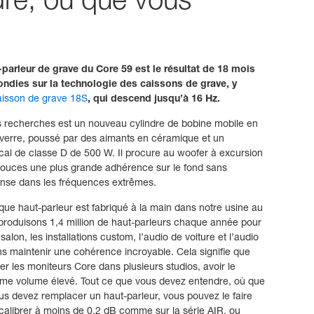
re, où que vous
parleur de grave du Core 59 est le résultat de 18 mois
ndies sur la technologie des caissons de grave, y
aisson de grave 18S
, qui descend jusqu’à 16 Hz.
s recherches est un nouveau cylindre de bobine mobile en
e verre, poussé par des aimants en céramique et un
cal de classe D de 500 W. Il procure au woofer à excursion
pouces une plus grande adhérence sur le fond sans
onse dans les fréquences extrêmes.
ue haut-parleur est fabriqué à la main dans notre usine au
roduisons 1,4 million de haut-parleurs chaque année pour
alon, les installations custom, l’audio de voiture et l’audio
s maintenir une cohérence incroyable. Cela signifie que
er les moniteurs Core dans plusieurs studios, avoir le
 volume élevé. Tout ce que vous devez entendre, où que
us devez remplacer un haut-parleur, vous pouvez le faire
alibrer à moins de 0,2 dB comme sur la série AIR, ou