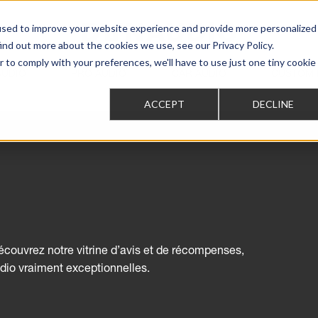
used to improve your website experience and provide more personalized
ind out more about the cookies we use, see our Privacy Policy.
r to comply with your preferences, we'll have to use just one tiny cookie
AUDIO
PRO AUDIO
CAR AUDIO
CUSTOM 
ACCEPT
DECLINE
écouvrez notre vitrine d’avis et de récompenses,
dio vraiment exceptionnelles.