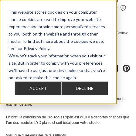
TROUVER
UN
REVENDE
UR
This website stores cookies on your computer.
These cookies are used to improve your website
experience and provide more personalized services
to you, both on this website and through other
Home
>
Review Overview
>
Lyd
>
Lyd 7
>
Pro Tools Expert Lyd Review
media. To find out more about the cookies we use,
see our Privacy Policy.
LIRE L’AVIS COMPLET
We won't track your information when you visit our
site. But in order to comply with your preferences,
we'll have to use just one tiny cookie so that you're
not asked to make this choice again.
LYD family - Pro Tools Expert
ACCEPT
DECLINE
Pro Tools Expert a examiné l'intégralité du moniteur de studio LYD pour un
examen détaillé.
En bref, la conclusion de Pro Tools Expert est qu'il y a de fortes chances que
l'un des modèles LYD plaise et soit idéal pour votre studio.
Voici quelques-uns des faits saillants.