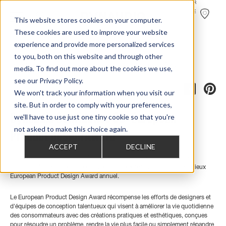
TROUVER
UN
REVENDE
UR
This website stores cookies on your computer.
These cookies are used to improve your website
experience and provide more personalized services
to you, both on this website and through other
Home
>
Review Overview
>
Confidence
>
Confidence 50
>
Dynaudio Confidence 50 Wins European Product Design Award
media. To find out more about the cookies we use,
see our Privacy Policy.
We won't track your information when you visit our
site. But in order to comply with your preferences,
Dynaudio Confidence 50 - European
we'll have to use just one tiny cookie so that you're
not asked to make this choice again.
Product Design Award
ACCEPT
DECLINE
Confidence 50 poursuit la solide performance de Dynaudio dans les
concours de design européens avec une deuxième victoire au prestigieux
European Product Design Award annuel.
Le European Product Design Award récompense les efforts de designers et
d'équipes de conception talentueux qui visent à améliorer la vie quotidienne
des consommateurs avec des créations pratiques et esthétiques, conçues
pour résoudre un problème, rendre la vie plus facile ou simplement répandre