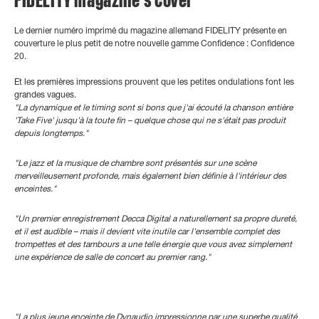
FIDELITY magazine's cover
Le dernier numéro imprimé du magazine allemand FIDELITY présente en
couverture le plus petit de notre nouvelle gamme Confidence : Confidence
20.
Et les premières impressions prouvent que les petites ondulations font les
grandes vagues.
"La dynamique et le timing sont si bons que j'ai écouté la chanson entière
'Take Five' jusqu'à la toute fin – quelque chose qui ne s'était pas produit
depuis longtemps."
"Le jazz et la musique de chambre sont présentés sur une scène
merveilleusement profonde, mais également bien définie à l'intérieur des
enceintes."
"Un premier enregistrement Decca Digital a naturellement sa propre dureté,
et il est audible – mais il devient vite inutile car l'ensemble complet des
trompettes et des tambours a une telle énergie que vous avez simplement
une expérience de salle de concert au premier rang."
"La plus jeune enceinte de Dynaudio impressionne par une superbe qualité