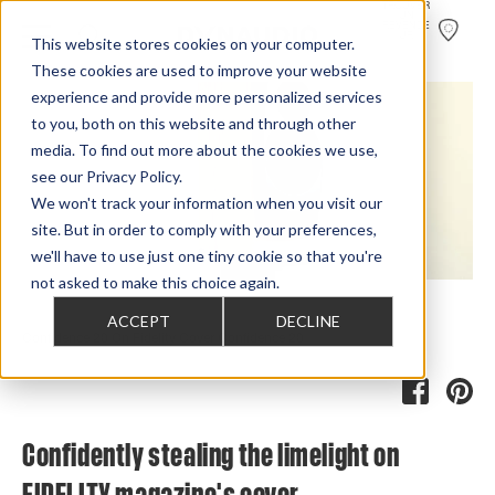
TROUVER
UN
REVENDE
UR
This website stores cookies on your computer.
These cookies are used to improve your website
experience and provide more personalized services
to you, both on this website and through other
media. To find out more about the cookies we use,
see our Privacy Policy.
We won't track your information when you visit our
site. But in order to comply with your preferences,
we'll have to use just one tiny cookie so that you're
not asked to make this choice again.
ACCEPT
DECLINE
Home
>
Review Overview
>
Confidence
>
Confidence 20
>
Confidence 20 On Fidelity Cover Confidence 20
Confidently stealing the limelight on